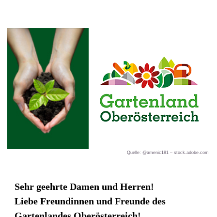
Accesskey
Acc
Zum Inhalt
Zur Fußzeile mit Kontaktdaten
[1]
[2]
Sehr geehrte Damen und Herren!
Liebe Freundinnen und Freunde des
Gartenlandes Oberösterreich!