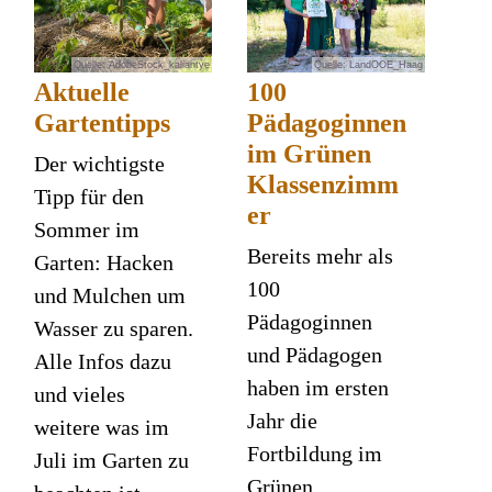
Quelle: AdobeStock_kaliantye
Quelle: LandOOE_Haag
Aktuelle
100
Gartentipps
Pädagoginnen
im Grünen
Der wichtigste
Klassenzimm
Tipp für den
er
Sommer im
Bereits mehr als
Garten: Hacken
100
und Mulchen um
Pädagoginnen
Wasser zu sparen.
und Pädagogen
Alle Infos dazu
haben im ersten
und vieles
Jahr die
weitere was im
Fortbildung im
Juli im Garten zu
Grünen