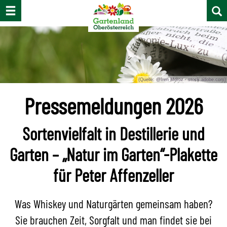
Navigation
Suc
ein-/ausblenden
ein-
und
Zur
Zum
Zur
aus
Navigation
Inhalt
Fußzeile
Accesskey
Accesskey
Accesskey
[1]
[2]
[3]
(Quelle: @Iren Moroz - stock.adobe.com)
Pressemeldungen 2026
Sortenvielfalt in Destillerie und
Garten – „Natur im Garten“-Plakette
für Peter Affenzeller
Was Whiskey und Naturgärten gemeinsam haben?
Sie brauchen Zeit, Sorgfalt und man findet sie bei