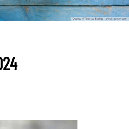
(Quelle: @Thomas Bethge - stock.adobe.com )
024