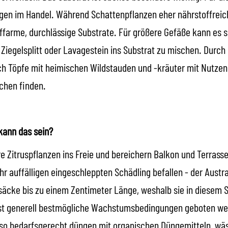
ungen im Handel. Während Schattenpflanzen eher nährstoffrei
farme, durchlässige Substrate. Für größere Gefäße kann es sin
Ziegelsplitt oder Lavagestein ins Substrat zu mischen. Durch
uch Töpfe mit heimischen Wildstauden und -kräuter mit Nutzen
chen finden.
kann das sein?
 Zitruspflanzen ins Freie und bereichern Balkon und Terrasse
r auffälligen eingeschleppten Schädling befallen - der Austra
äcke bis zu einem Zentimeter Länge, weshalb sie in diesem St
bst generell bestmögliche Wachstumsbedingungen geboten wer
lso bedarfsgerecht düngen mit organischen Düngemitteln, wä