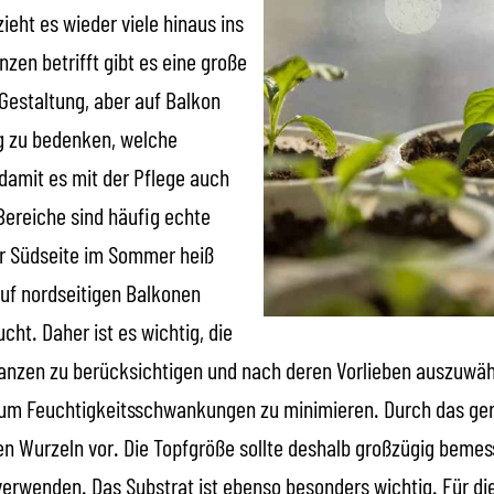
ieht es wieder viele hinaus ins
zen betrifft gibt es eine große
Gestaltung, aber auf Balkon
ig zu bedenken, welche
 damit es mit der Pflege auch
Bereiche sind häufig echte
r Südseite im Sommer heiß
auf nordseitigen Balkonen
cht. Daher ist es wichtig, die
anzen zu berücksichtigen und nach deren Vorlieben auszuwähle
 um Feuchtigkeitsschwankungen zu minimieren. Durch das ger
den Wurzeln vor. Die Topfgröße sollte deshalb großzügig beme
verwenden. Das Substrat ist ebenso besonders wichtig. Für di