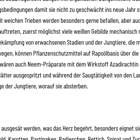
gsbedingungen damit sie nicht zu geschwächt ins neue Jahr st
t weichen Trieben werden besonders gerne befallen, aber au
l auftreten, zuerst möglichst viele weißen Gebilde mechanisch
ekämpfung von erwachsenen Stadien und der Jungtiere, die m
ewegen, können Pflanzenschutzmittel auf Rapsölbasis über die 
iv wären auch Neem-Präparate mit dem Wirkstoff Azadirachtin
 Blätter ausgespritzt und während der Saugtätigkeit von den 
der Jungtiere, worauf sie absterben.
n ausgesät werden, was das Herz begehrt, besonders eignet si
d, Karotten, Pastinaken, Radieschen, Rettich, Spinat und Zuck