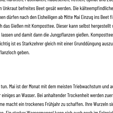
on Unkraut befreites Beet gesät werden. Die kälteempfindlich
en dürfen nach den Eisheiligen ab Mitte Mai Einzug ins Beet f
ich das Gießen mit Komposttee. Dieser kann selbst hergestell
n lassen und damit dann die Jungpflanzen gießen. Kompostte
htig ist es Starkzehrer gleich mit einer Grunddüngung auszus
flanzloch geben.
 tun. Mai ist der Monat mit dem meisten Triebwachstum und a
einiges an Wasser. Bei anhaltender Trockenheit werden zuer
 macht ein trockenes Frühjahr zu schaffen. Ihre Wurzeln sin
hen. Ein starker Wassermangel kann sich auch noch im Folge