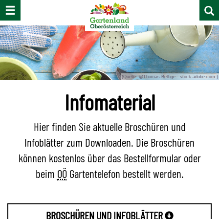
Navigation
Suc
ein-/ausblenden
ein-
und
Zur
Zum
Zur
aus
Navigation
Inhalt
Fußzeile
Accesskey
Accesskey
Accesskey
[1]
[2]
[3]
(Quelle: @Thomas Bethge - stock.adobe.com )
Infomaterial
Hier finden Sie aktuelle Broschüren und
Infoblätter zum Downloaden. Die Broschüren
können kostenlos über das Bestellformular oder
beim
OÖ
Gartentelefon bestellt werden.
BROSCHÜREN UND INFOBLÄTTER